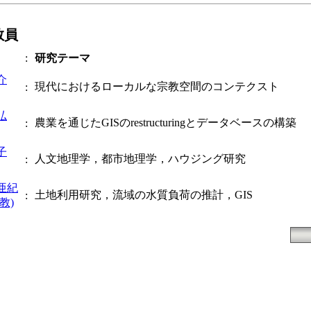
教員
:
研究テーマ
介
現代におけるローカルな宗教空間のコンテクスト
:
弘
農業を通じたGISのrestructuringとデータベースの構築
:
子
人文地理学，都市地理学，ハウジング研究
:
亜紀
土地利用研究，流域の水質負荷の推計，GIS
:
教)