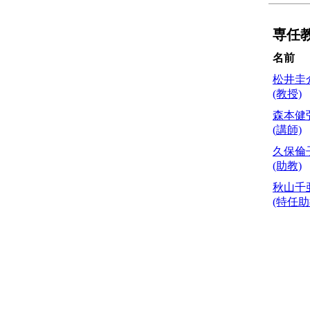
専任
名前
松井圭
(教授)
森本健
(講師)
久保倫
(助教)
秋山千
(特任助