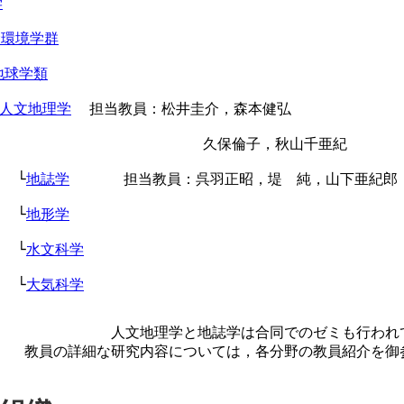
学
命環境学群
地球学類
人文地理学
  担当教員：松井圭介，森本健弘
                      　久保倫子，秋山千亜紀
  └
地誌学
      担当教員：呉羽正昭，堤　純，山下亜紀郎
  └
地形学
  └
水文科学
  └
大気科学
人文地理学と地誌学は合同でのゼミも行われ
教員の詳細な研究内容については，各分野の教員紹介を御