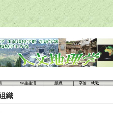
員
学生生活
組織
卒論・就職
組織