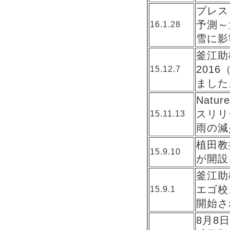
プレス
予測～
16.1.28
雪に影
釜江助
201
15.12.7
ました
Nat
スリリ
15.11.13
雨の減
植田教
15.9.10
が開設
釜江助
エゴ校
15.9.1
開始さ
8月8