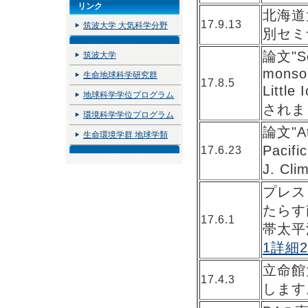
リンク
北海道
17.9.13
筑波大学 大気科学分野
別セミ
論文"Se
筑波大学
monso
生命地球科学研究群
17.8.5
Little
地球科学学位プログラム
されま
環境科学学位プログラム
論文"Atm
生命環境学群 地球学類
Pacifi
17.6.23
J. C
プレス
たらす
17.6.1
帯太平
1
詳細2
立命館
17.4.3
します