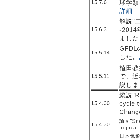
球学類
15.7.6
詳細
解説"
-20
15.6.3
ました
GFD
15.5.14
した。
植田教授
で、近
15.5.11
説しま
総説"Rap
cycle 
15.4.30
Chan
論文"Snow
15.4.30
tropic
日本気象