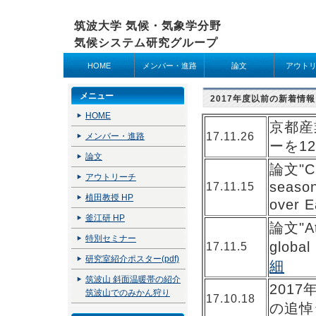
筑波大学 気候・気象学分野
気候システム研究グループ
HOME
メンバー・進路
論文
アウト
メニュー
2017年度以前の新着情報
HOME
京都産
17.11.26
メンバー・進路
ーを1
論文
論文"Cli
アウトリーチ
season
17.11.15
植田教授 HP
over
釜江研 HP
論文"Atl
特別セミナー
glob
17.11.5
研究室紹介ポスター(pdf)
細
筑波山 斜面温暖帯の紹介
201
筑波山でのみかん狩り
17.10.18
の追悼