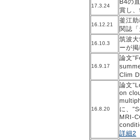
B4の
17.3.24
賞し、
釜江助
16.12.21
関誌「
筑波大
16.10.3
ーが掲
論文"For
summer
16.9.17
Clim
論文"Low
on clo
multip
に、"Sen
16.8.20
MRI-C
cond
詳細2