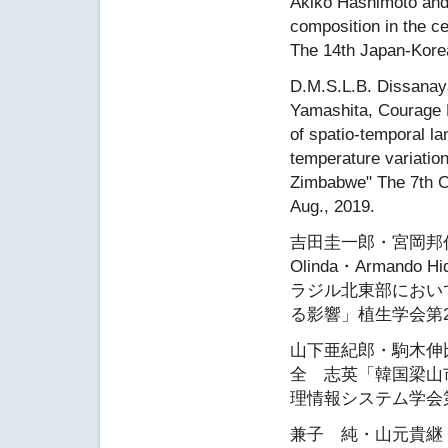
Akiko Hashimoto and 
composition in the c
The 14th Japan-Kore
D.M.S.L.B. Dissanay
Yamashita, Courage 
of spatio-temporal l
temperature variatio
Zimbabwe" The 7th C
Aug., 2019.
吉田圭一郎・宮岡邦任・山
Olinda・Armando H
ラジル北東部におい
る影響」植生学会第23
山下亜紀郎・駒木伸
全 志英「韓国梁山
理情報システム学会第
兼子 純・山元貴継