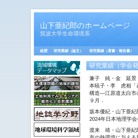
山下亜紀郎のホームページ
筑波大学生命環境系
経歴
研究業績（論文）
研究業績（著書・報告書）
研究業績（学会
兼子 純・金 延景
本暁子・李 虎相「
構造―江原道太白市の
９月．
坂本優紀・山下亜紀
2024年日本地理学
渡来 靖・山下亜紀
市の熱環境に与える影