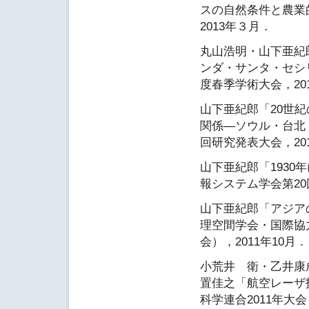
スの自然条件と農業
2013年３月．
丸山浩明・山下亜紀
ンダ・サンタ・セシ
度春季学術大会，20
山下亜紀郎「20世
関係―ソウル・台北
回研究発表大会，201
山下亜紀郎「193
報システム学会第20
山下亜紀郎「アジア
理空間学会・国際協
会），2011年10月．
小荒井 衛・乙井康
置佳之「航空レーザ
科学連合2011年大会