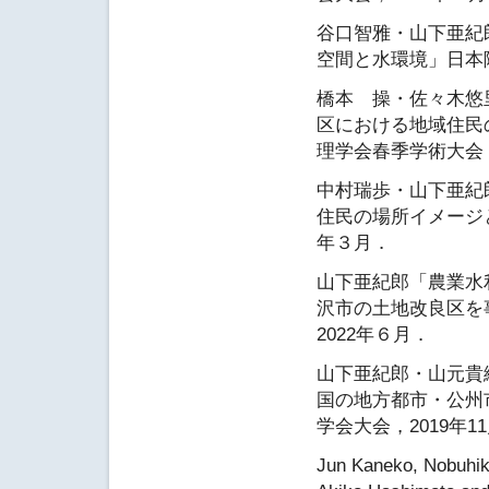
谷口智雅・山下亜紀
空間と水環境」日本陸
橋本 操・佐々木悠
区における地域住民
理学会春季学術大会，
中村瑞歩・山下亜紀
住民の場所イメージと
年３月．
山下亜紀郎「農業水
沢市の土地改良区を
2022年６月．
山下亜紀郎・山元貴
国の地方都市・公州
学会大会，2019年1
Jun Kaneko, Nobuhik