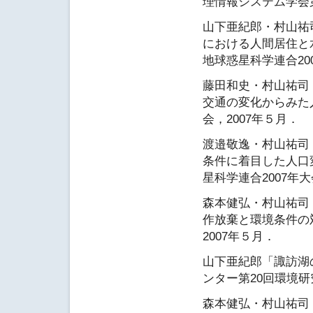
理情報システム学会第
山下亜紀郎・村山祐
における人間居住と
地球惑星科学連合200
藤田和史・村山祐司
交通の変化からみた
会，2007年５月．
渡邉敬逸・村山祐司
条件に着目した人口
星科学連合2007年大
森本健弘・村山祐司
作放棄と環境条件の
2007年５月．
山下亜紀郎「諏訪湖
ンター第20回環境研究
森本健弘・村山祐司