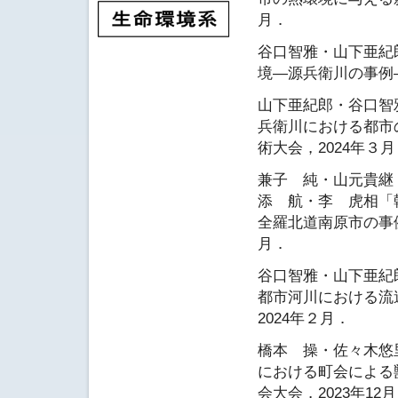
月．
谷口智雅・山下亜紀
境―源兵衛川の事例―
山下亜紀郎・谷口智
兵衛川における都市
術大会，2024年３月
兼子 純・山元貴継
添 航・李 虎相「
全羅北道南原市の事例
月．
谷口智雅・山下亜紀
都市河川における流
2024年２月．
橋本 操・佐々木悠
における町会による
会大会，2023年12