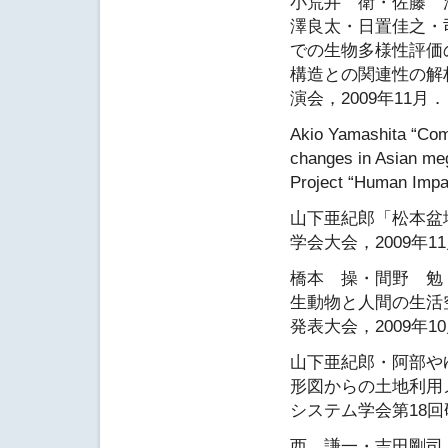
小荒井 衛・佐藤 
澤良太・日置佳之・
での生物多様性評価
構造との関連性の解
演会，2009年11月．
Akio Yamashita “Comp
changes in Asian meg
Project “Human Impa
山下亜紀郎「松本盆
学会大会，2009年1
橋本 操・間野 勉
生動物と人間の生活
発表大会，2009年1
山下亜紀郎・阿部や
形図からの土地利用
システム学会第18回
西 謙一・吉田剛司