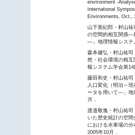
environment -Analys
International Sympo
Environments, Oct., 
山下亜紀郎・村山祐
の空間的相互関係―
―」地理情報システム
森本健弘・村山祐司
然・社会環境の相互
報システム学会第14
藤田和史・村山祐司
人口変化（明治～現在
ータを用いて―」地理
月．
渡邉敬逸・村山祐司
いた歴史統計の空間
における水車場の分
2005年10月．