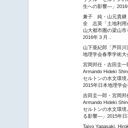
生への影響―」201
兼子 純・山元貴継
全 志英「土地利用
山大都市圏の梁山市
2016年３月．
山下亜紀郎「芦田川
地理学会春季学術大会
宮岡邦任・吉田圭一郎・山下
Armando Hideki 
セルトンの水文環境
2015年日本地理学
吉田圭一郎・宮岡邦任・山下
Armando Hideki 
セルトンの水文環境
る影響―」2015年
Taiyo Yagasaki, Hir