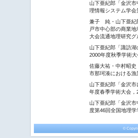
山下亜紀郎「金沢市
理情報システム学会第
兼子 純・山下亜紀
戸市中心部の商業地
大会流通地理研究グル
山下亜紀郎「諏訪湖
2000年度秋季学術大
佐藤大祐・中村昭史・山
市那珂湊における漁
山下亜紀郎「金沢市
年度春季学術大会，2
山下亜紀郎「金沢市
度第46回全国地理学
© Copyri