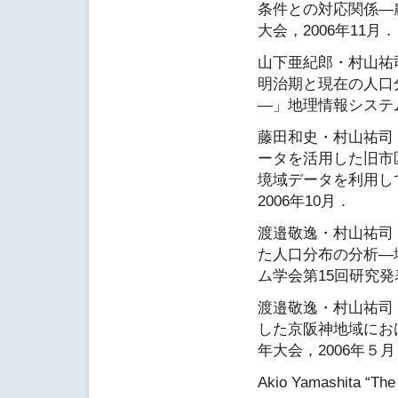
条件との対応関係―
大会，2006年11月．
山下亜紀郎・村山祐
明治期と現在の人口
―」地理情報システム
藤田和史・村山祐司
ータを活用した旧市
境域データを利用し
2006年10月．
渡邉敬逸・村山祐司
た人口分布の分析―
ム学会第15回研究発表
渡邉敬逸・村山祐司
した京阪神地域にお
年大会，2006年５月
Akio Yamashita “The 