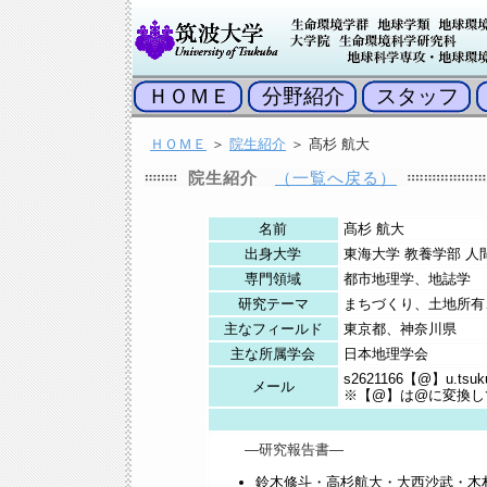
ＨＯＭＥ
分野紹介
スタッフ
ＨＯＭＥ
＞
院生紹介
＞ 髙杉 航大
院生紹介
（一覧へ戻る）
名前
髙杉 航大
出身大学
東海大学 教養学部 人
専門領域
都市地理学、地誌学
研究テーマ
まちづくり、土地所有
主なフィールド
東京都、神奈川県
主な所属学会
日本地理学会
s2621166【@】u.tsuku
メール
※【@】は@に変換し
―研究報告書―
鈴木修斗・
高杉航大
・大西沙武・木