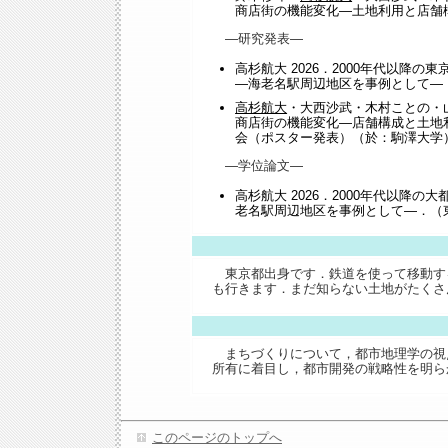
商店街の機能変化―土地利用と店舗構成
―研究発表―
高杉航大 2026．2000年代以降
―海老名駅周辺地区を事例として―．
高杉航大
・大西沙武・木村ことの・山
商店街の機能変化―店舗構成と土地利
会（ポスター発表）（於：駒澤大学
―学位論文―
高杉航大 2026．2000年代以降
老名駅周辺地区を事例として―．（
東京都出身です．鉄道を使って移動す
も行きます．まだ知らない土地がたくさ
まちづくりについて，都市地理学の視
所有に着目し，都市開発の戦略性を明ら
このページのトップへ