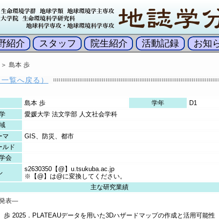
野紹介
スタッフ
院生紹介
活動記録
お知
＞ 島本 歩
（一覧へ戻る）
島本 歩
学年
D1
学
愛媛大学 法文学部 人文社会学科
域
ーマ
GIS、防災、都市
ールド
学会
s2630350【@】u.tsukuba.ac.jp
ル
※【@】は@に変換してください。
主な研究業績
発表―
 歩 2025．PLATEAUデータを用いた3Dハザードマップの作成と活用可能性