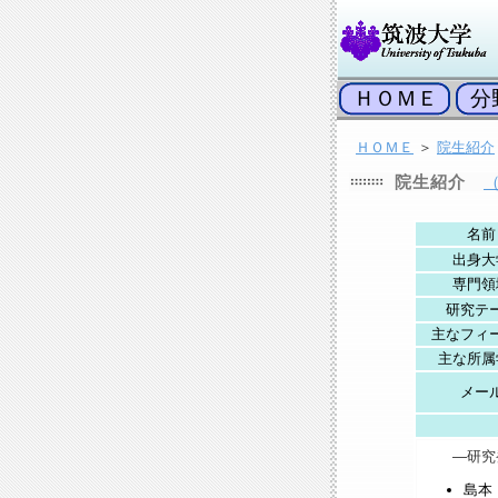
ＨＯＭＥ
分
ＨＯＭＥ
＞
院生紹介
院生紹介
名前
出身大
専門領
研究テ
主なフィ
主な所属
メー
―研究
島本