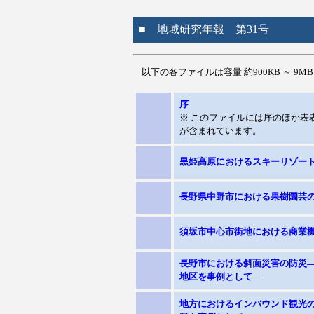
■ 地域研究年報 第31号
以下の各ファイルは容量 約900KB ～ 9M
序
※ このファイルには序のほか表
が含まれています。
黒姫高原におけるスキーリゾー
長野県中野市における果樹園芸
須坂市中心市街地における商業
長野市における斜面災害の防災
地区を事例として―
地方におけるインバウンド観光