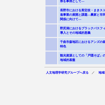
県を事例として―
長野市における剪定枝・まきス
進事業の展開と課題―農家と市
関係に向けて―
野尻湖におけるブラックバスフ
導入とその地域的意義
千曲市森地区におけるアンズの
特色
観光資源としての「戸隠そば」
地域的基盤
人文地理学研究グループへ戻る
／
地域