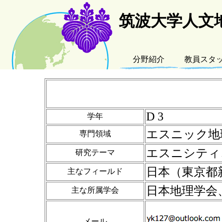
筑波大学人文
分野紹介
教員スタ
D 3
学年
エスニック地
専門領域
エスニシティ
研究テーマ
日本（東京都
主なフィールド
日本地理学会
主な所属学会
メール