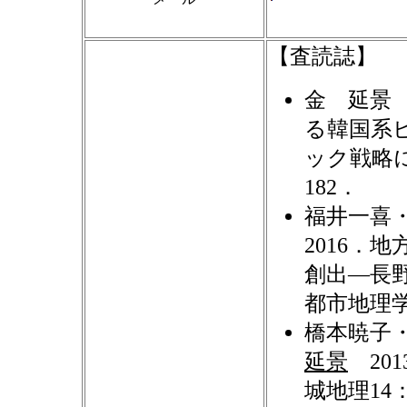
【査読誌】
金 延景 
る韓国系
ック戦略に
182．
福井一喜
2016．
創出―長
都市地理学，
橋本暁子
延景
20
城地理14：5