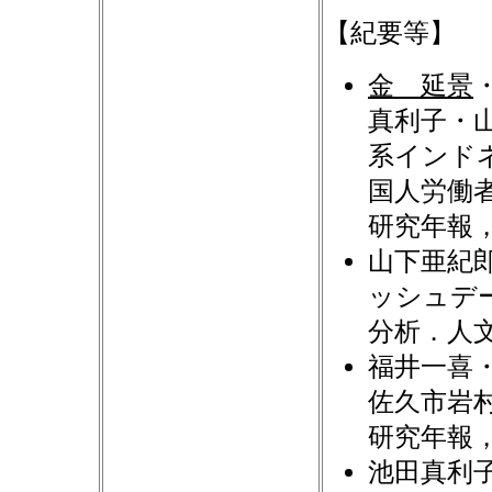
【紀要等】
金 延景
真利子・山
系インド
国人労働
研究年報，3
山下亜紀
ッシュデ
分析．人文
福井一喜
佐久市岩
研究年報，3
池田真利