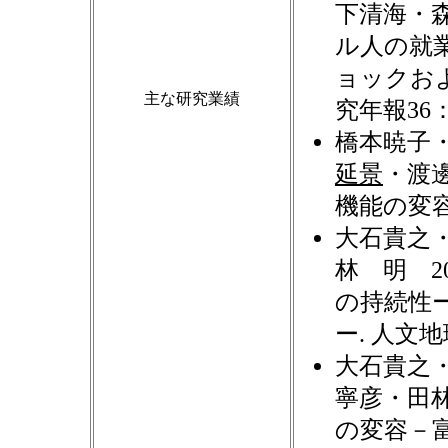
下清海・森
ル人の就
ョックお
主な研究業績
究年報36：
橋本暁子
延景
・渡邊
機能の変容.
大石貴之
林 明 2
の持続性
ー. 人文地
大石貴之
寧彦・田林
の変容－