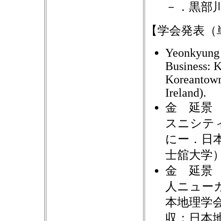
－．黒部川扇
【学会発表（
Yeonkyung 
Business: 
Koreantown
Ireland).
金 延景 
スニシテ
にー．日本
士舘大学
金 延景 
人ニュー
本地理学会
収：日本地