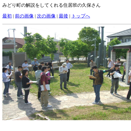
みどり町の解説をしてくれる住居班の久保さん
最初
|
前の画像
|
次の画像
|
最後
|
トップへ