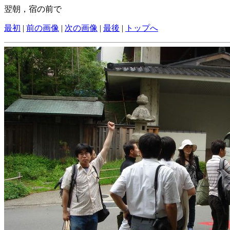
翌朝，宿の前で
最初
|
前の画像
|
次の画像
|
最後
|
トップへ