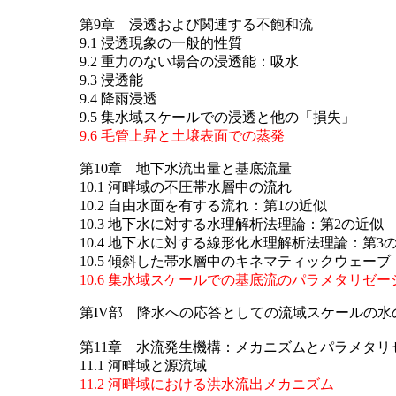
第9章 浸透および関連する不飽和流
9.1 浸透現象の一般的性質
9.2 重力のない場合の浸透能：吸水
9.3 浸透能
9.4 降雨浸透
9.5 集水域スケールでの浸透と他の「損失」
9.6 毛管上昇と土壌表面での蒸発
第10章 地下水流出量と基底流量
10.1 河畔域の不圧帯水層中の流れ
10.2 自由水面を有する流れ：第1の近似
10.3 地下水に対する水理解析法理論：第2の近似
10.4 地下水に対する線形化水理解析法理論：第3
10.5 傾斜した帯水層中のキネマティックウェーブ
10.6 集水域スケールでの基底流のパラメタリゼー
第IV部 降水への応答としての流域スケールの水
第11章 水流発生機構：メカニズムとパラメタリ
11.1 河畔域と源流域
11.2 河畔域における洪水流出メカニズム