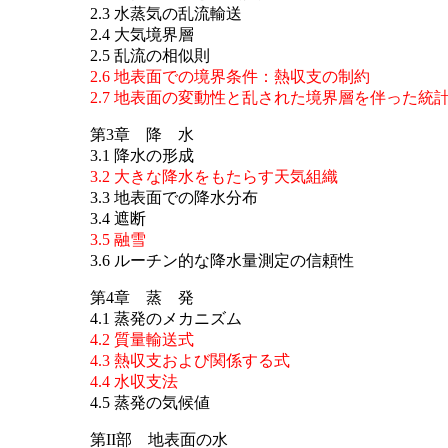
2.3 水蒸気の乱流輸送
2.4 大気境界層
2.5 乱流の相似則
2.6 地表面での境界条件：熱収支の制約
2.7 地表面の変動性と乱された境界層を伴った統
第3章 降 水
3.1 降水の形成
3.2 大きな降水をもたらす天気組織
3.3 地表面での降水分布
3.4 遮断
3.5 融雪
3.6 ルーチン的な降水量測定の信頼性
第4章 蒸 発
4.1 蒸発のメカニズム
4.2 質量輸送式
4.3 熱収支および関係する式
4.4 水収支法
4.5 蒸発の気候値
第II部 地表面の水