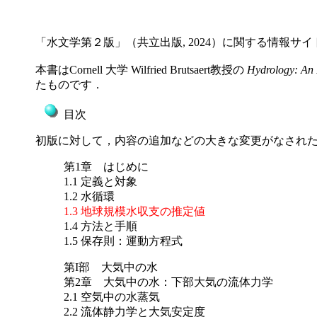
「水文学第２版」（共立出版, 2024）に関する情報サ
本書はCornell 大学 Wilfried Brutsaert教授の
Hydrology: An 
たものです．
目次
初版に対して，内容の追加などの大きな変更がなされ
第1章 はじめに
1.1 定義と対象
1.2 水循環
1.3 地球規模水収支の推定値
1.4 方法と手順
1.5 保存則：運動方程式
第I部 大気中の水
第2章 大気中の水：下部大気の流体力学
2.1 空気中の水蒸気
2.2 流体静力学と大気安定度